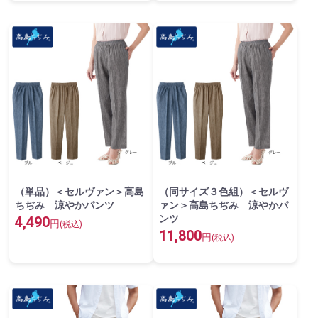
（単品）＜セルヴァン＞高島
（同サイズ３色組）＜セルヴ
ちぢみ 涼やかパンツ
ァン＞高島ちぢみ 涼やかパ
ンツ
4,490
円
(税込)
11,800
円
(税込)