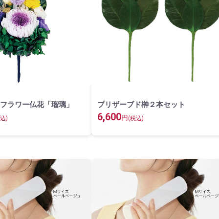
フラワー仏花「瑠璃」
プリザーブド榊２本セット
6,600
円
込)
(税込)