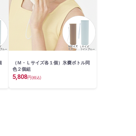
個
（Ｍ・Ｌサイズ各１個）氷嚢ボトル同
色２個組
5,808
円
(税込)