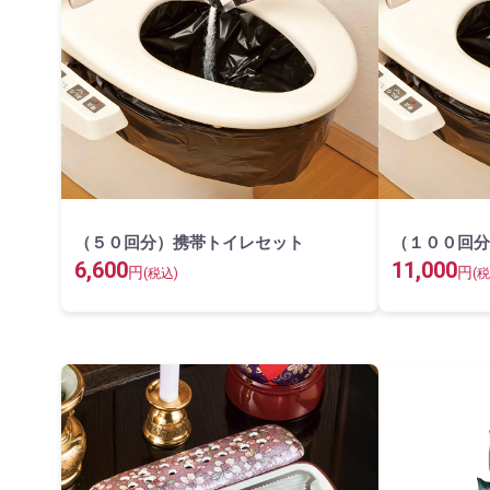
（５０回分）携帯トイレセット
（１００回分
6,600
11,000
円
円
(税込)
(税