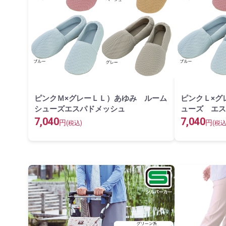
ピンクＭ×グレーＬＬ）あゆみ ルーム
ピンクＬ×グ
シューズエスパドメッシュ
ューズ エス
7,040
7,040
円
円
(税込)
(税込