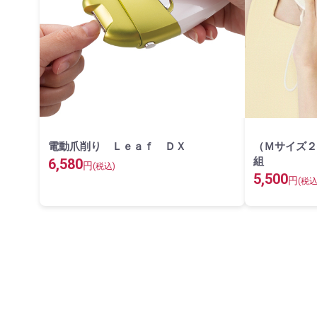
電動爪削り Ｌｅａｆ ＤＸ
（Ｍサイズ２
組
6,580
円
(税込)
5,500
円
(税込