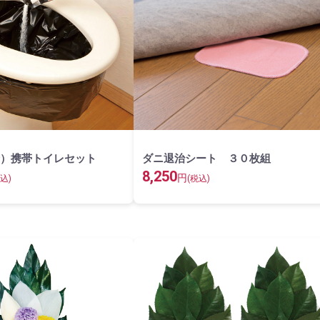
）携帯トイレセット
ダニ退治シート ３０枚組
8,250
円
込)
(税込)