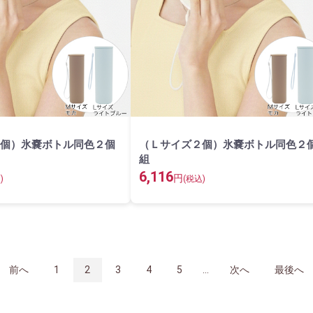
個）氷嚢ボトル同色２個
（Ｌサイズ２個）氷嚢ボトル同色２
組
6,116
円
)
(税込)
前へ
1
2
3
4
5
...
次へ
最後へ