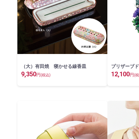
（大）有田焼 寝かせる線香皿
プリザーブド
9,350
12,100
円
円
(税込)
(税