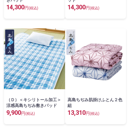
きパッド
ッド
14,300
14,300
円
円
(税込)
(税込)
（Ｄ）＜キシリトール加工＞
高島ちぢみ肌掛けふとん２色
涼感高島ちぢみ敷きパッド
組
9,900
13,310
円
円
(税込)
(税込)