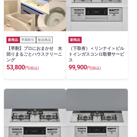
新商品
早期割引
放送商品
新商品
【早割】プロにおまかせ 水
（下取有）＜リンナイ＞ビル
回りまるごとハウスクリーニ
トインガスコンロ取替サービ
ング
ス
53,800
99,900
円
円
(税込)
(税込)