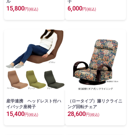
ル
子
15,800
6,000
円
円
(税込)
(税込)
産学連携 ヘッドレスト付ハ
（ロータイプ）籐リクライニ
イバック座椅子
ング回転チェア
15,400
28,600
円
円
(税込)
(税込)