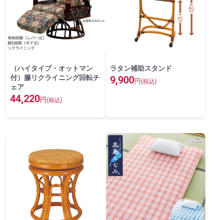
（ハイタイプ・オットマン
ラタン補助スタンド
付）籐リクライニング回転チ
9,900
円
(税込)
ェア
44,220
円
(税込)