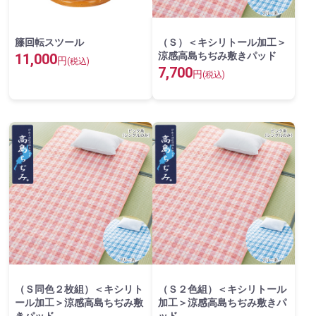
籐回転スツール
（Ｓ）＜キシリトール加工＞
涼感高島ちぢみ敷きパッド
11,000
円
(税込)
7,700
円
(税込)
（Ｓ同色２枚組）＜キシリト
（Ｓ２色組）＜キシリトール
ール加工＞涼感高島ちぢみ敷
加工＞涼感高島ちぢみ敷きパ