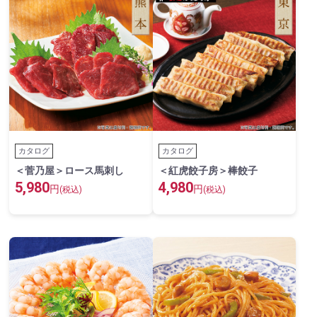
カタログ
カタログ
＜菅乃屋＞ロース馬刺し
＜紅虎餃子房＞棒餃子
5,980
4,980
円
円
(税込)
(税込)