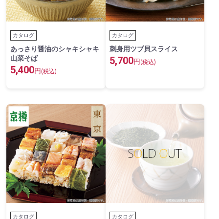
カタログ
カタログ
あっさり醤油のシャキシャキ
刺身用ツブ貝スライス
山菜そば
5,700
円
(税込)
5,400
円
(税込)
カタログ
カタログ