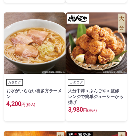
カタログ
カタログ
お水がいらない喜多方ラーメ
大分中津＜ぶんごや＞監修
ン
レンジで簡単ジューシーから
揚げ
4,200
円
(税込)
3,980
円
(税込)