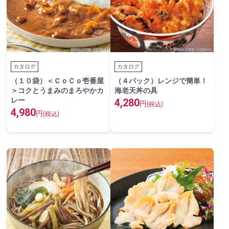
カタログ
カタログ
（１０袋）＜ＣｏＣｏ壱番屋
（４パック）レンジで簡単！
＞コクとうまみのまろやかカ
海老天丼の具
レー
4,280
円
(税込)
4,980
円
(税込)