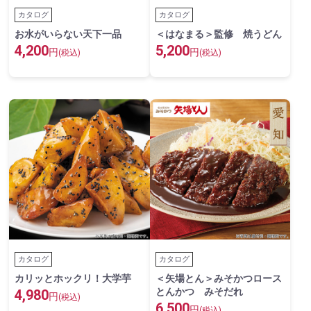
カタログ
カタログ
お水がいらない天下一品
＜はなまる＞監修 焼うどん
4,200
5,200
円
円
(税込)
(税込)
カタログ
カタログ
カリッとホックリ！大学芋
＜矢場とん＞みそかつロース
とんかつ みそだれ
4,980
円
(税込)
6,500
円
(税込)