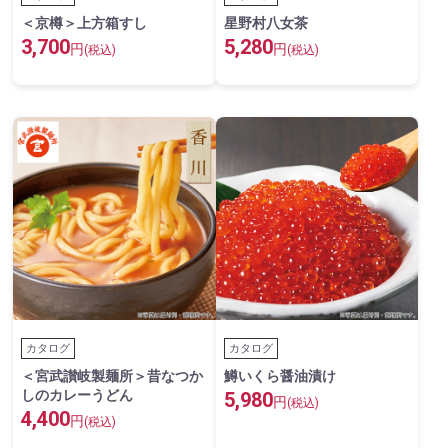
＜京樽＞上方箱すし
星野村八女茶
3,700
5,280
円
円
(税込)
(税込)
カタログ
カタログ
＜宮武讃岐製麺所＞昔なつか
鱒いくら醤油漬け
しのカレーうどん
5,980
円
(税込)
4,400
円
(税込)