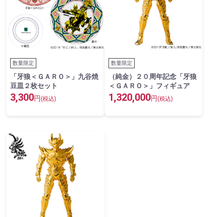
数量限定
数量限定
「牙狼＜ＧＡＲＯ＞」九谷焼
（純金）２０周年記念「牙狼
豆皿２枚セット
＜ＧＡＲＯ＞」フィギュア
3,300
1,320,000
円
円
(税込)
(税込)