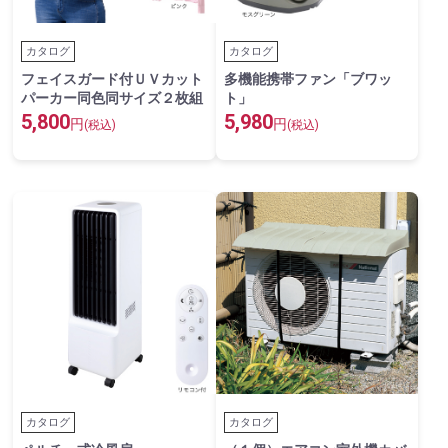
カタログ
カタログ
フェイスガード付ＵＶカット
多機能携帯ファン「ブワッ
パーカー同色同サイズ２枚組
ト」
5,800
5,980
円
円
(税込)
(税込)
カタログ
カタログ