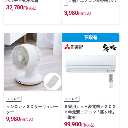
ペルチェ式冷風扇
（１個）エアコン室外機カバ
ー
32,780
円
(税込)
3,980
円
(税込)
カタログ
カタログ
＜シロカ＞３Ｄサーキュレー
６畳用）＜三菱電機＞２０２
ター
６年最新エアコン「霧ヶ峰」
下取有
9,980
円
(税込)
99,900
円
(税込)