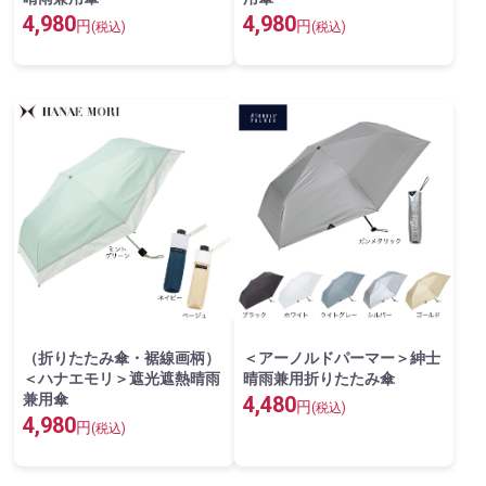
4,980
4,980
円
円
(税込)
(税込)
（折りたたみ傘・裾線画柄）
＜アーノルドパーマー＞紳士
＜ハナエモリ＞遮光遮熱晴雨
晴雨兼用折りたたみ傘
兼用傘
4,480
円
(税込)
4,980
円
(税込)