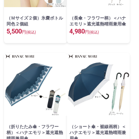
（Ｍサイズ２個）氷嚢ボトル
（長傘・フラワー柄）＜ハナ
同色２個組
エモリ＞遮光遮熱晴雨兼用傘
5,500
4,980
円
円
(税込)
(税込)
（折りたたみ傘・フラワー
（ショート傘・裾線画柄）＜
柄）＜ハナエモリ＞遮光遮熱
ハナエモリ＞遮光遮熱晴雨兼
晴雨兼用傘
用傘