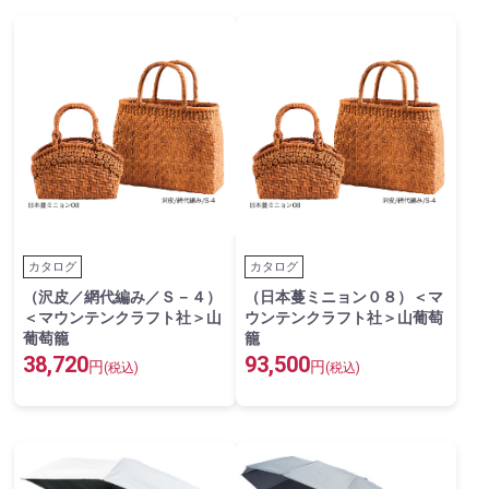
カタログ
カタログ
（沢皮／網代編み／Ｓ－４）
（日本蔓ミニョン０８）＜マ
＜マウンテンクラフト社＞山
ウンテンクラフト社＞山葡萄
葡萄籠
籠
38,720
93,500
円
円
(税込)
(税込)