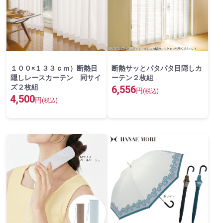
１００×１３３ｃｍ）断熱目
断熱サッとパタパタ目隠しカ
隠しレースカーテン 同サイ
ーテン２枚組
ズ２枚組
6,556
円
(税込)
4,500
円
(税込)