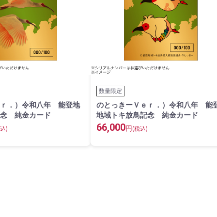
数量限定
ｒ．）令和八年 能登地
のとっきーＶｅｒ．）令和八年 能
念 純金カード
地域トキ放鳥記念 純金カード
66,000
円
込)
(税込)