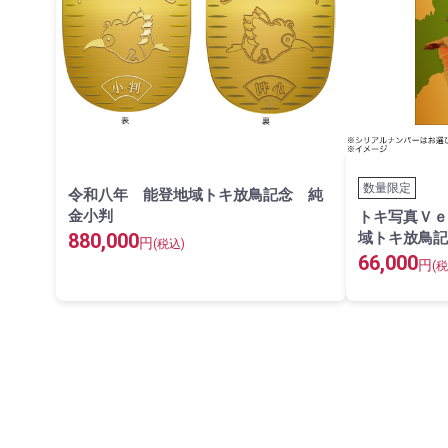
数量限定
令和八年 能登地域トキ放鳥記念 純
金小判
トキ写真Ｖｅ
880,000
域トキ放鳥記
円
(税込)
66,000
円
(税