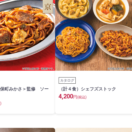
カタログ
保町みかさ＞監修 ソー
（計４食）シェフズストック
4,200
円
(税込)
)