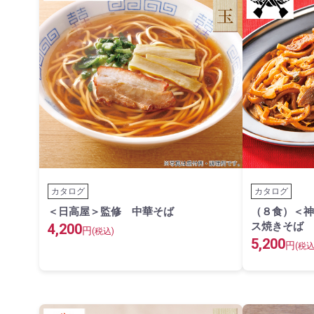
カタログ
カタログ
＜日高屋＞監修 中華そば
（８食）＜神
ス焼きそば
4,200
円
(税込)
5,200
円
(税込