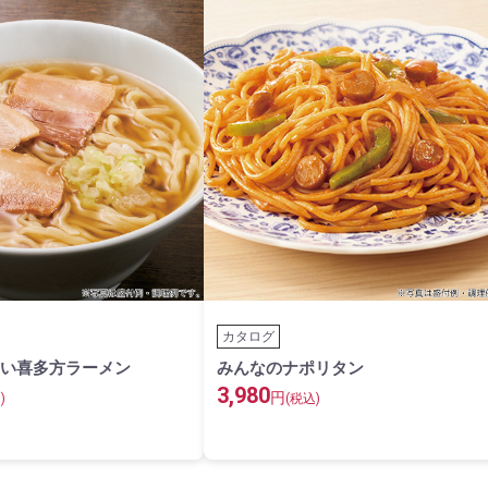
カタログ
い喜多方ラーメン
みんなのナポリタン
3,980
円
)
(税込)