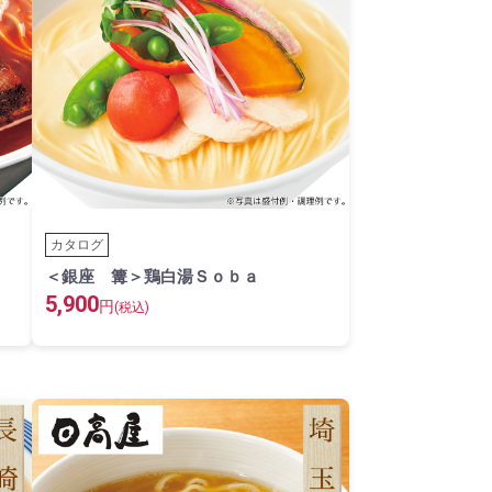
カタログ
＜銀座 篝＞鶏白湯Ｓｏｂａ
5,900
円
(税込)