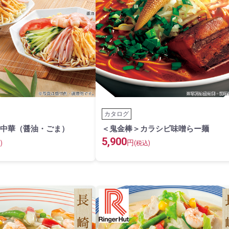
カタログ
中華（醤油・ごま）
＜鬼金棒＞カラシビ味噌らー麺
5,900
円
)
(税込)