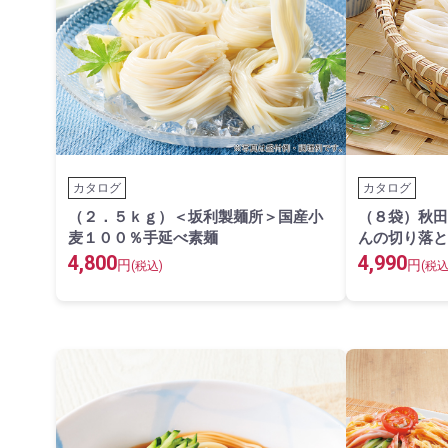
カタログ
カタログ
（２．５ｋｇ）＜坂利製麺所＞国産小
（８袋）秋田
麦１００％手延べ素麺
んの切り落と
4,800
4,990
円
円
(税込)
(税込