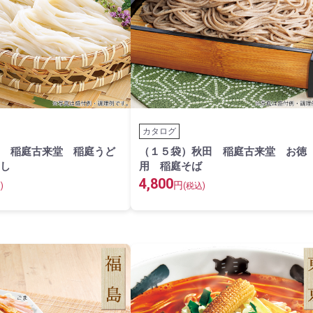
カタログ
 稲庭古来堂 稲庭うど
（１５袋）秋田 稲庭古来堂 お徳
し
用 稲庭そば
4,800
円
)
(税込)