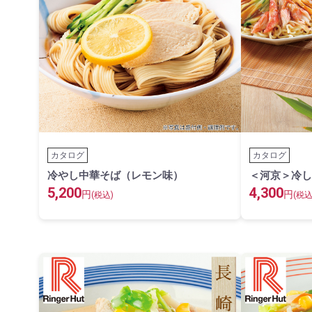
カタログ
カタログ
冷やし中華そば（レモン味）
＜河京＞冷し
5,200
4,300
円
円
(税込)
(税込