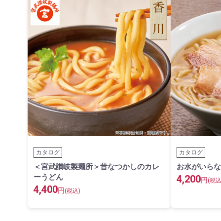
カタログ
カタログ
＜宮武讃岐製麺所＞昔なつかしのカレ
お水がいらな
ーうどん
4,200
円
(税込
4,400
円
(税込)