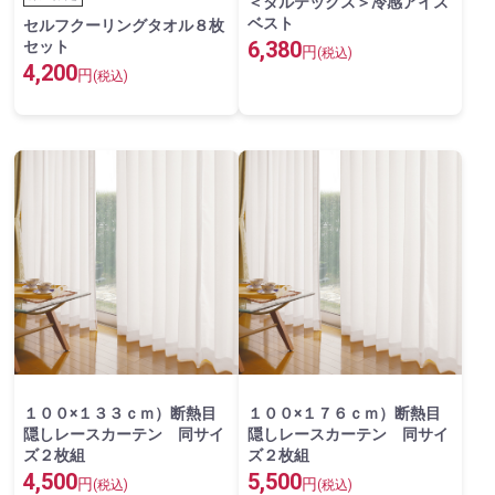
＜タルテックス＞冷感アイス
ベスト
セルフクーリングタオル８枚
6,380
セット
円
(税込)
4,200
円
(税込)
１００×１３３ｃｍ）断熱目
１００×１７６ｃｍ）断熱目
隠しレースカーテン 同サイ
隠しレースカーテン 同サイ
ズ２枚組
ズ２枚組
4,500
5,500
円
円
(税込)
(税込)