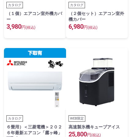
カタログ
カタログ
（１個）エアコン室外機カバ
（２個セット）エアコン室外
ー
機カバー
3,980
6,980
円
円
(税込)
(税込)
カタログ
WEB限定
６畳用）＜三菱電機＞２０２
高速製氷機キューブアイス
６年最新エアコン「霧ヶ峰」
25,800
円
(税込)