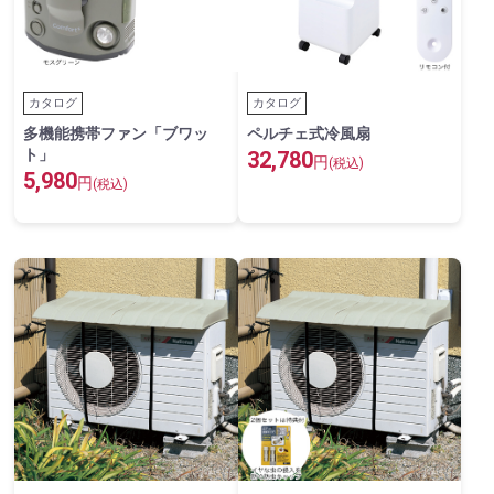
カタログ
カタログ
多機能携帯ファン「ブワッ
ペルチェ式冷風扇
ト」
32,780
円
(税込)
5,980
円
(税込)