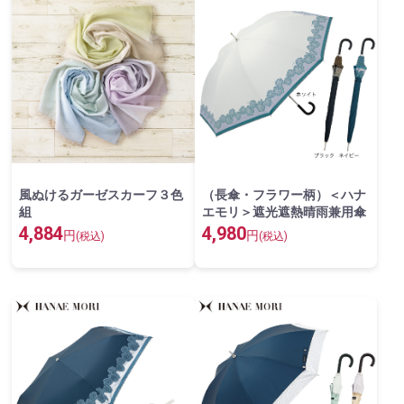
風ぬけるガーゼスカーフ３色
（長傘・フラワー柄）＜ハナ
組
エモリ＞遮光遮熱晴雨兼用傘
4,884
4,980
円
円
(税込)
(税込)