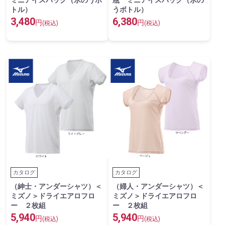
ミニアイスパック（氷のうボ
瓶 ミニアイスパック（氷の
トル）
うボトル）
3,480
6,380
円
円
(税込)
(税込)
カタログ
カタログ
（紳士・アンダーシャツ）＜
（婦人・アンダーシャツ）＜
ミズノ＞ドライエアロフロ
ミズノ＞ドライエアロフロ
ー ２枚組
ー ２枚組
5,940
5,940
円
円
(税込)
(税込)