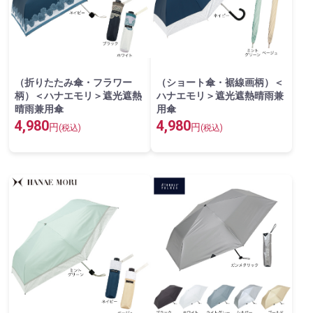
（折りたたみ傘・フラワー
（ショート傘・裾線画柄）＜
柄）＜ハナエモリ＞遮光遮熱
ハナエモリ＞遮光遮熱晴雨兼
晴雨兼用傘
用傘
4,980
4,980
円
円
(税込)
(税込)