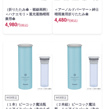
（折りたたみ傘・裾線画柄）
＜アーノルドパーマー＞紳士
＜ハナエモリ＞遮光遮熱晴雨
晴雨兼用折りたたみ傘
兼用傘
4,480
円
(税込)
4,980
円
(税込)
WEB限定
WEB限定
（１本）ピーコック魔法瓶
（２本組）ピーコック魔法