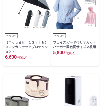
カタログ
カタログ
（Ｔｏｕｇｈ １２ｒｉｂ）
フェイスガード付ＵＶカット
＜マジカルテックプロテクシ
パーカー同色同サイズ２枚組
ョン＞
5,800
円
(税込)
6,600
円
(税込)