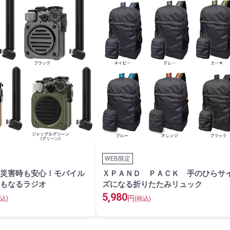
WEB限定
災害時も安心！モバイル
ＸＰＡＮＤ ＰＡＣＫ 手のひらサ
もなるラジオ
ズになる折りたたみリュック
5,980
円
込)
(税込)