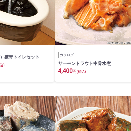
カタログ
）携帯トイレセット
サーモントラウト中骨水煮
込)
4,400
円
(税込)