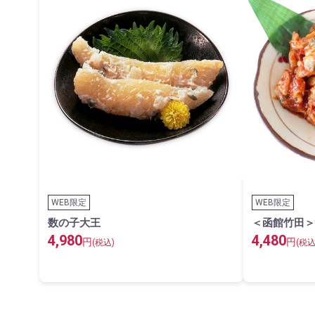
WEB限定
WEB限定
数の子大王
＜函館竹田＞
4,980
4,480
円
円
(税込)
(税込