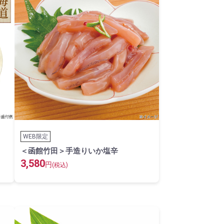
WEB限定
＜函館竹田＞手造りいか塩辛
3,580
円
(税込)