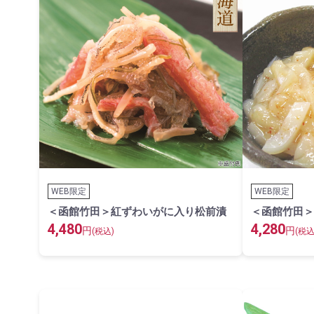
WEB限定
WEB限定
＜函館竹田＞紅ずわいがに入り松前漬
＜函館竹田＞
4,480
4,280
円
円
(税込)
(税込