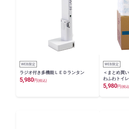
WEB限定
WEB限定
ラジオ付き多機能ＬＥＤランタン
＜まとめ買い
わふわトイレ
5,980
円
(税込)
5,980
円
(税込