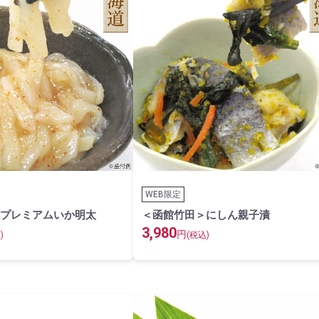
WEB限定
プレミアムいか明太
＜函館竹田＞にしん親子漬
3,980
円
)
(税込)