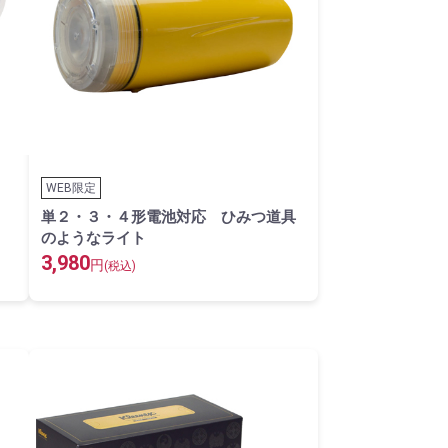
WEB限定
単２・３・４形電池対応 ひみつ道具
のようなライト
3,980
円
(税込)