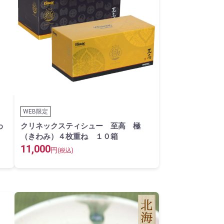
WEB限定
わ
クリネックスティシュー 至高 極
（きわみ）４枚重ね １０箱
11,000
円
(税込)