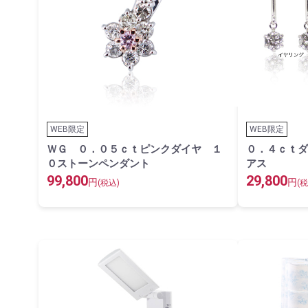
WEB限定
WEB限定
ＷＧ ０．０５ｃｔピンクダイヤ １
０．４ｃｔダ
０ストーンペンダント
アス
99,800
29,800
円
円
(税込)
(税