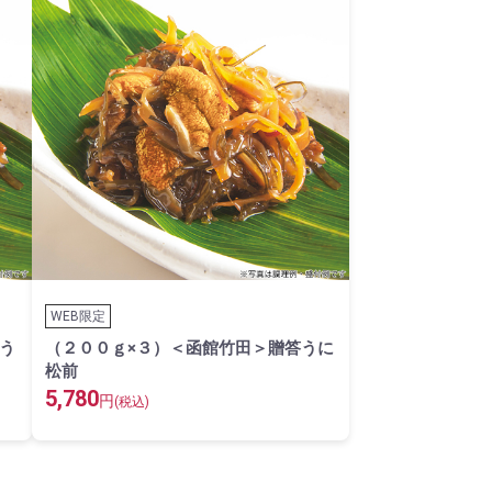
WEB限定
う
（２００ｇ×３）＜函館竹田＞贈答うに
松前
5,780
円
(税込)