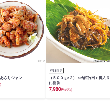
WEB限定
あさりジャン
（５００ｇ×２）＜函館竹田＞樽入り
に松前
)
7,980
円
(税込)