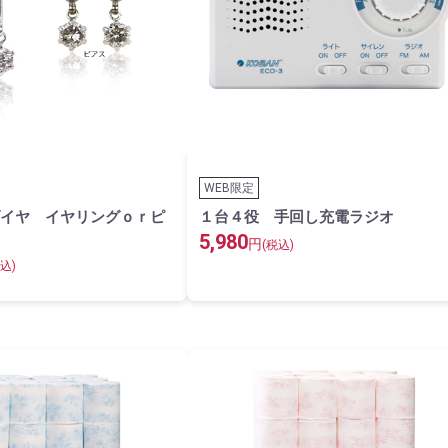
WEB限定
イヤ イヤリングｏｒピ
１台４役 手回し充電ラジオ
5,980
円
(税込)
込)