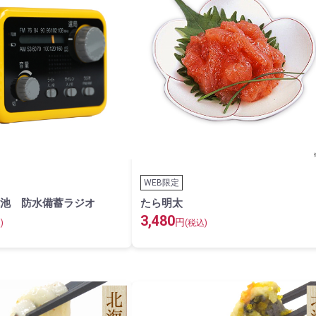
WEB限定
池 防水備蓄ラジオ
たら明太
3,480
円
)
(税込)