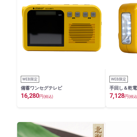
WEB限定
WEB限定
備蓄ワンセグテレビ
手回し＆乾電
16,280
7,128
円
円
(税込)
(税込