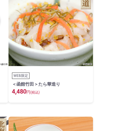
WEB限定
＜函館竹田＞たら華造り
4,480
円
(税込)