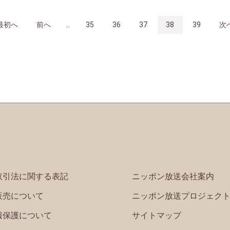
最初へ
前へ
...
35
36
37
38
39
次
取引法に関する表記
ニッポン放送会社案内
販売について
ニッポン放送プロジェク
報保護について
サイトマップ