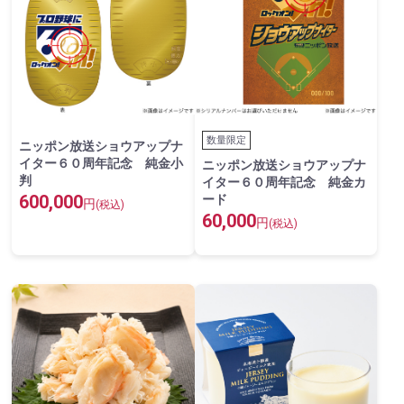
数量限定
ニッポン放送ショウアップナ
イター６０周年記念 純金小
ニッポン放送ショウアップナ
判
イター６０周年記念 純金カ
600,000
ード
円
(税込)
60,000
円
(税込)