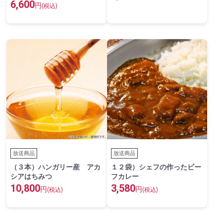
6,600
円
(税込)
放送商品
放送商品
（３本）ハンガリー産 アカ
１２袋）シェフの作ったビー
シアはちみつ
フカレー
10,800
3,580
円
円
(税込)
(税込)