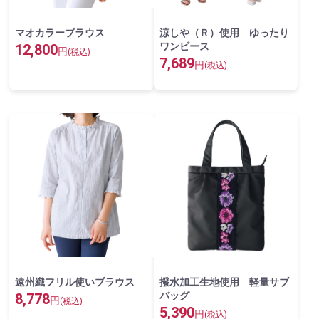
マオカラーブラウス
涼しや（Ｒ）使用 ゆったり
ワンピース
12,800
円
(税込)
7,689
円
(税込)
遠州織フリル使いブラウス
撥水加工生地使用 軽量サブ
バッグ
8,778
円
(税込)
5,390
円
(税込)