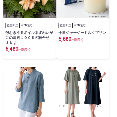
数量限定
WEB限定
数量限定
WEB限定
殻むき不要ボイル本ずわいが
十勝ジャージーミルクプリン
にの肩肉１００％の詰合せ
5,680
円
(税込)
１ｋｇ
6,480
円
(税込)