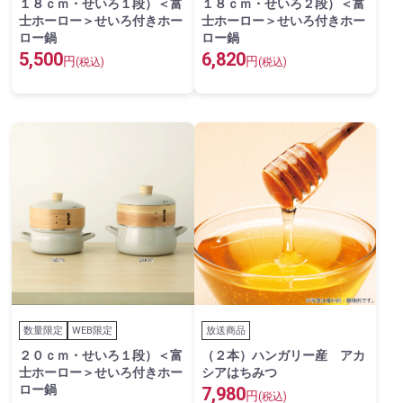
１８ｃｍ・せいろ１段）＜富
１８ｃｍ・せいろ２段）＜富
士ホーロー＞せいろ付きホー
士ホーロー＞せいろ付きホー
ロー鍋
ロー鍋
5,500
6,820
円
円
(税込)
(税込)
数量限定
WEB限定
放送商品
２０ｃｍ・せいろ１段）＜富
（２本）ハンガリー産 アカ
士ホーロー＞せいろ付きホー
シアはちみつ
ロー鍋
7,980
円
(税込)