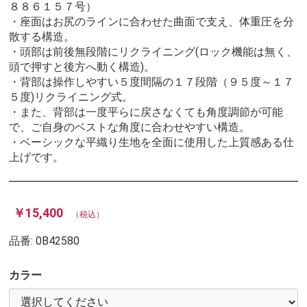
８８６１５７号）
・座面はお尻のラインに合わせた曲面で支え、体重圧を分
散する構造。
・頭部は前後無段階にリクライニング(ロック機能は無く、
頭で押すと後方へ動く構造)。
・背部は操作しやすい５度間隔の１７段階（９５度～１７
５度)リクライニング式。
・また、背部は一度平らに戻さなくても角度調節が可能
で、ご自身のベストな角度に合わせやすい構造。
・ベーシックな平織り生地を全面に使用した上質感ある仕
上げです。
￥15,400
（税込）
品番:
0B42580
カラー