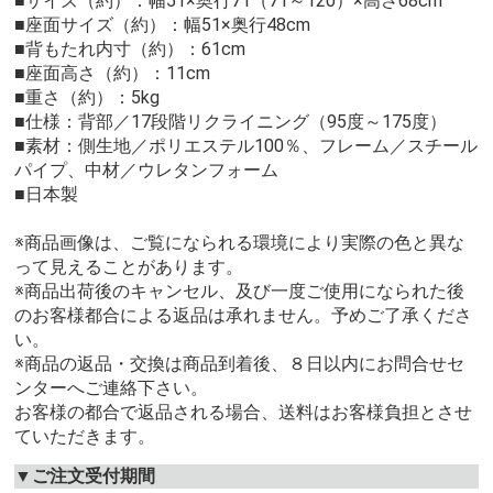
■サイズ（約）：幅51×奥行71（71～120）×高さ68cm
■座面サイズ（約）：幅51×奥行48cm
■背もたれ内寸（約）：61cm
■座面高さ（約）：11cm
■重さ（約）：5kg
■仕様：背部／17段階リクライニング（95度～175度）
■素材：側生地／ポリエステル100％、フレーム／スチール
パイプ、中材／ウレタンフォーム
■日本製
※商品画像は、ご覧になられる環境により実際の色と異な
って見えることがあります。
※商品出荷後のキャンセル、及び一度ご使用になられた後
のお客様都合による返品は承れません。予めご了承くださ
い。
※商品の返品・交換は商品到着後、８日以内にお問合せセ
ンターへご連絡下さい。
お客様の都合で返品される場合、送料はお客様負担とさせ
ていただきます。
▼ご注文受付期間