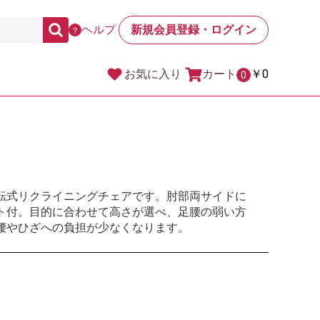
ヘルプ
新規会員登録・ログイン
？
カート
￥0
お気に入り
0
転式リクライニングチェアです。肘部両サイドに
ト付。目的に合わせて高さが選べ、足腰の弱い方
腰やひざへの負担が少なくなります。