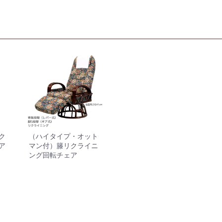
ク
（ハイタイプ・オット
ア
マン付）籐リクライニ
ング回転チェア