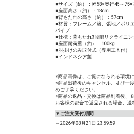
■サイズ（約）：幅58×奥行45～75×高さ
■座面高さ（約）：18cm
■背もたれの高さ（約）：57cm
■材質：フレーム／籐、張地／ポリエ
パイプ
■仕様：背もたれ3段階リクライニン
■座面耐荷重（約）：100kg
■肘掛けのみ取付式（専用工具付）
■インドネシア製
※商品画像は、ご覧になられる環境
※商品出荷後のキャンセル、及び一
めご了承ください。
※商品の返品・交換は商品到着後、
お客様の都合で返品される場合、送
▼ご注文受付期間
～2026年08月21日 23:59:59