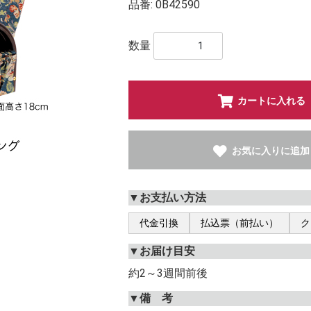
品番:
0B42590
数量
カートに入れる
お気に入りに追加
▼お支払い方法
代金引換
払込票（前払い）
ク
▼お届け目安
約2～3週間前後
▼備 考