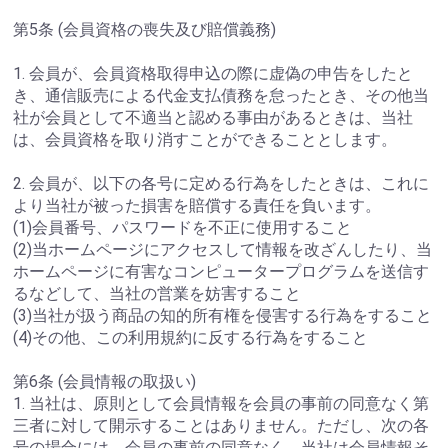
第5条 (会員資格の喪失及び賠償義務)
1. 会員が、会員資格取得申込の際に虚偽の申告をしたと
き、通信販売による代金支払債務を怠ったとき、その他当
社が会員として不適当と認める事由があるときは、当社
は、会員資格を取り消すことができることとします。
2. 会員が、以下の各号に定める行為をしたときは、これに
より当社が被った損害を賠償する責任を負います。
(1)会員番号、パスワードを不正に使用すること
(2)当ホームページにアクセスして情報を改ざんしたり、当
ホームページに有害なコンピュータープログラムを送信す
るなどして、当社の営業を妨害すること
(3)当社が扱う商品の知的所有権を侵害する行為をすること
(4)その他、この利用規約に反する行為をすること
第6条 (会員情報の取扱い)
1. 当社は、原則として会員情報を会員の事前の同意なく第
三者に対して開示することはありません。ただし、次の各
号の場合には、会員の事前の同意なく、当社は会員情報そ