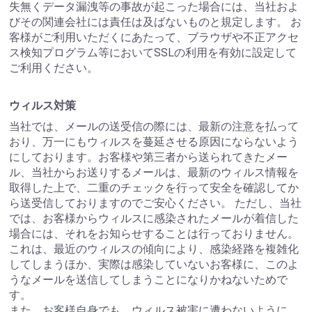
失無くデータ漏洩等の事故が起こった場合には、当社およ
びその関連会社には責任は及ばないものと規定します。 お
客様がご利用いただくにあたって、ブラウザや不正アクセ
ス検知プログラム等においてSSLの利用を有効に設定して
ご利用ください。
ウィルス対策
当社では、メールの送受信の際には、最新の注意を払って
おり、万一にもウィルスを蔓延させる原因にならないよう
にしております。お客様や第三者から送られてきたメー
ル、当社からお送りするメールは、最新のウィルス情報を
取得した上で、二重のチェックを行って安全を確認してか
ら送受信しておりますのでご安心ください。 ただし、当社
では、お客様からウィルスに感染されたメールが着信した
場合には、それをお知らせすることは行っておりません。
これは、最近のウィルスの傾向により、感染経路を複雑化
してしまうほか、実際は感染していないお客様に、このよ
うなメールを送信してしまうことになりかねないためで
す。
また、お客様自身でも、ウィルス被害に遭わないように、