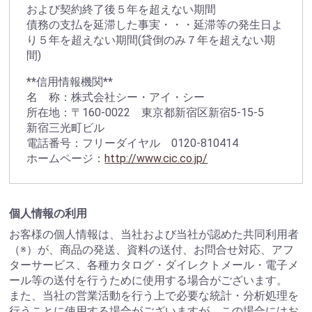
および契約終了後５年を超えない期間
債務の支払を延滞した事実・・・延滞等の発生日よ
り５年を超えない期間(貸倒のみ７年を超えない期
間)
**信用情報機関**
名 称：株式会社シー・アイ・シー
所在地：〒160-0022 東京都新宿区新宿5-15-5
新宿三光町ビル
電話番号：フリーダイヤル 0120-810414
ホームページ：
http://www.cic.co.jp/
個人情報の利用
お客様の個人情報は、当社および当社が認めた共同利用者
（※）が、商品の発送、資料の送付、お問合せ対応、アフ
ターサービス、各種カタログ・ダイレクトメール・電子メ
ール等の送付を行うために使用する場合がございます。
また、当社の営業活動を行う上で必要な統計・分析処理を
行うことに使用する場合がございますが、この場合にはお