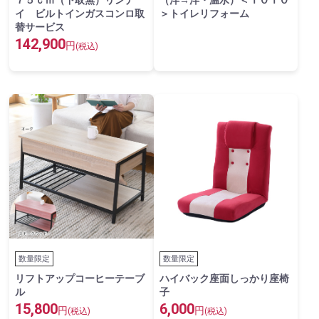
７５ｃｍ（下取無）リンナ
（洋→洋・温水）＜ＴＯＴＯ
イ ビルトインガスコンロ取
＞トイレリフォーム
替サービス
142,900
円
(税込)
数量限定
数量限定
リフトアップコーヒーテーブ
ハイバック座面しっかり座椅
ル
子
15,800
6,000
円
円
(税込)
(税込)