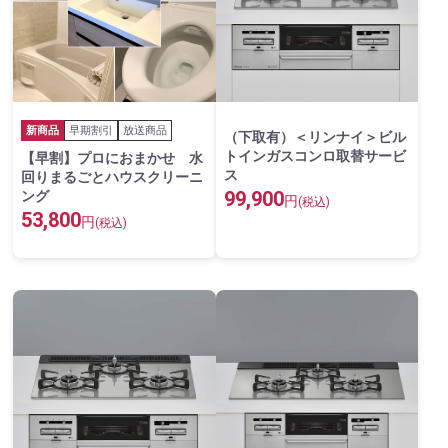
新商品
早期割引
放送商品
（下取有）＜リンナイ＞ビル
トインガスコンロ取替サービ
【早割】プロにおまかせ 水
ス
回りまるごとハウスクリーニ
99,900
ング
円
(税込)
53,800
円
(税込)