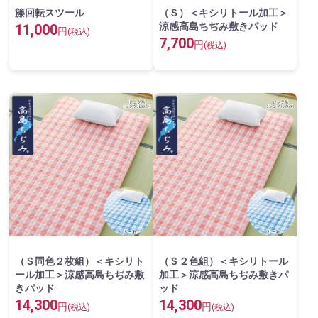
籐回転スツール
（Ｓ）＜キシリトール加工＞
涼感高島ちぢみ敷きパッド
11,000
円
(税込)
7,700
円
(税込)
（Ｓ同色２枚組）＜キシリト
（Ｓ２色組）＜キシリトール
ール加工＞涼感高島ちぢみ敷
加工＞涼感高島ちぢみ敷きパ
きパッド
ッド
14,300
14,300
円
円
(税込)
(税込)