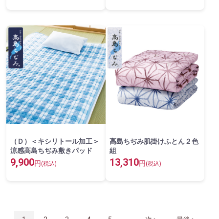
（Ｄ）＜キシリトール加工＞
高島ちぢみ肌掛けふとん２色
涼感高島ちぢみ敷きパッド
組
9,900
13,310
円
円
(税込)
(税込)