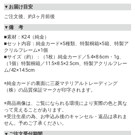
▼お届け目安
ご注文後、約3ヶ月前後
▼備 考
■素材：K24（純金）
■セット内容：純金カード×5種類、特製桐箱×5箱、特製ア
クリルフレーム×1個
■サイズ（約）：（1枚）純金カード／5.4×8.6cm・1g、
（1個）特製桐箱／11.5×8.5×2.5cm、特製アクリルフレー
ム/42×14.5cm
※純金カードの裏面に三菱マテリアルトレーディング
（株）の品質保証マークが印字されます。
※商品画像は、ご覧になられる環境により実際の色と異な
って見えることがあります。
※受注生産の為、お申込み後のキャンセル・返品は承れま
せん。予めご了承ください。
▼ご注文受付期間