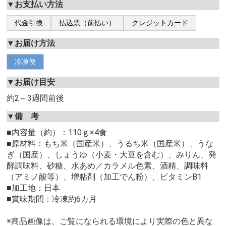
▼お支払い方法
代金引換
払込票（前払い）
クレジットカード
▼お届け方法
冷凍便
▼お届け目安
約2～3週間前後
▼備 考
■内容量（約）：110ｇ×4食
■原材料：もち米（国産米）、うるち米（国産米）、うな
ぎ（国産）、しょうゆ（小麦・大豆を含む）、みりん、発
酵調味料、砂糖、水あめ／カラメル色素、酒精、調味料
（アミノ酸等）、増粘剤（加工でん粉）、ビタミンB1
■加工地：日本
■賞味期間：冷凍約6カ月
※商品画像は、ご覧になられる環境により実際の色と異な