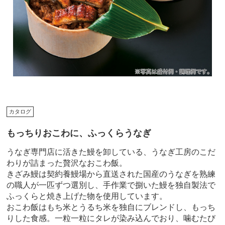
カタログ
もっちりおこわに、ふっくらうなぎ
うなぎ専門店に活きた鰻を卸している、うなぎ工房のこだ
わりが詰まった贅沢なおこわ飯。
きざみ鰻は契約養鰻場から直送された国産のうなぎを熟練
の職人が一匹ずつ選別し、手作業で捌いた鰻を独自製法で
ふっくらと焼き上げた物を使用しています。
おこわ飯はもち米とうるち米を独自にブレンドし、もっち
りした食感。一粒一粒にタレが染み込んでおり、噛むたび