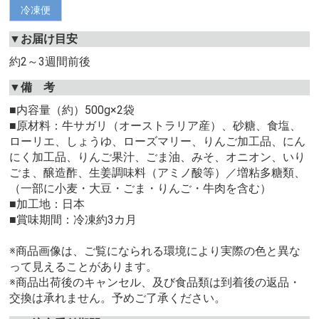
冷凍便
▼お届け目安
約2～3週間前後
▼備 考
■内容量（約）500g×2袋
■原材料：牛サガリ（オーストラリア産）、砂糖、食塩、
ローリエ、しょうゆ、ローズマリー、りんご加工品、にん
にく加工品、りんご果汁、ごま油、みそ、オニオン、いり
ごま、醸造酢、生姜調味料（アミノ酸等）／増粘多糖類、
（一部に小麦・大豆・ごま・りんご・牛肉を含む）
■加工地：日本
■賞味期間：冷凍約3カ月
※商品画像は、ご覧になられる環境により実際の色と異な
って見えることがあります。
※商品出荷後のキャンセル、及び食品類は到着後の返品・
交換は承れません。予めご了承ください。