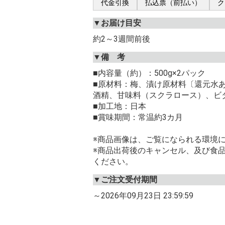
代金引換
払込票（前払い）
ク
▼お届け目安
約2～3週間前後
▼備 考
■内容量（約）：500g×2パック
■原材料：梅、漬け原材料〔還元水
酒精、甘味料（スクラロース）、ビタ
■加工地：日本
■賞味期間：常温約3カ月
※商品画像は、ご覧になられる環境
※商品出荷後のキャンセル、及び食
ください。
▼ご注文受付期間
～2026年09月23日 23:59:59