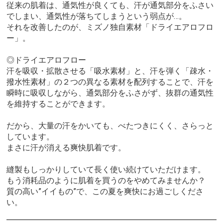
従来の肌着は、通気性が良くても、汗が通気部分をふさい
でしまい、通気性が落ちてしまうという弱点が…。
それを改善したのが、ミズノ独自素材「ドライエアロフロ
ー」。
◎ドライエアロフロー
汗を吸収・拡散させる「吸水素材」と、汗を弾く「疎水・
撥水性素材」の２つの異なる素材を配列することで、汗を
瞬時に吸収しながら、通気部分をふさがず、抜群の通気性
を維持することができます。
だから、大量の汗をかいても、べたつきにくく、さらっと
しています。
まさに汗が消える爽快肌着です。
縫製もしっかりしていて長く使い続けていただけます。
もう消耗品のように肌着を買うのをやめてみませんか？
質の高い”イイもの”で、この夏を爽快にお過ごしくださ
い。