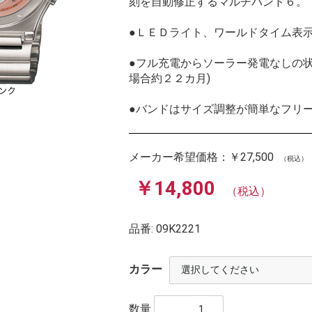
刻を自動修正するマルチバンド６。
●ＬＥＤライト、ワールドタイム表
●フル充電からソーラー発電なしの
場合約２２カ月)
●バンドはサイズ調整が簡単なフリ
メーカー希望価格：
￥27,500
（税込）
￥14,800
（税込）
品番:
09K2221
カラー
数量