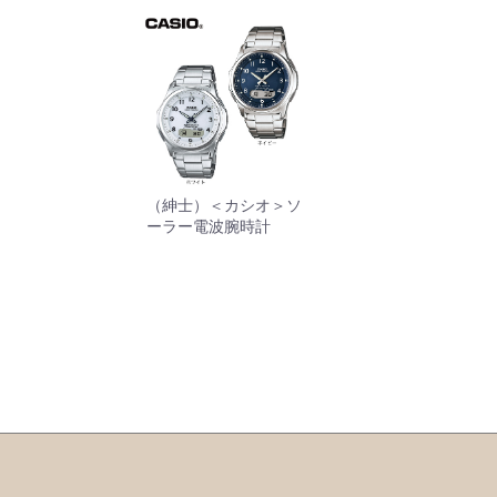
（紳士）＜カシオ＞ソ
ーラー電波腕時計