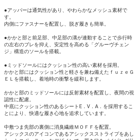
●アッパーは通気性があり、やわらかなメッシュ素材で
す。
内側にファスナーを配置し、脱ぎ履きも簡単。
●かかと部と前足部、中足部の溝が連動することで歩行時
の左右のブレを抑え、安定性を高める「グルーヴチェン
ジ」構造のソールを搭載。
●ミッドソールにはクッション性の高い素材を採用。
かかと部にはクッション性と軽さを兼ね備えたｆｕｚｅＧ
ＥＬを搭載し、着地時の衝撃を緩和します。
かかと部のミッドソールには反射素材を配置し、夜間の視
認性に配慮。
中底にクッション性のあるシートE．V．A．を採用するこ
とにより、快適な履き心地を追求しています。
中敷つま先部の裏側に消臭繊維ＭＯＦＦを配置。
アシックスのアイコンであるアシックスストライプをあし