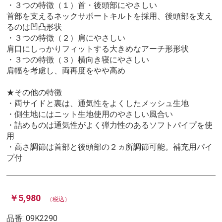
・３つの特徴（１）首・後頭部にやさしい
首部を支えるネックサポートキルトを採用、後頭部を支え
るのは凹凸形状
・３つの特徴（２）肩にやさしい
肩口にしっかりフィットする大きめなアーチ形形状
・３つの特徴（３）横向き寝にやさしい
肩幅を考慮し、両再度をやや高め
★その他の特徴
・両サイドと裏は、通気性をよくしたメッシュ生地
・側生地にはニット生地使用のやさしい風合い
・詰めものは通気性がよく弾力性のあるソフトパイプを使
用
・高さ調節は首部と後頭部の２ヵ所調節可能。補充用パイ
プ付
￥5,980
（税込）
品番:
09K2290