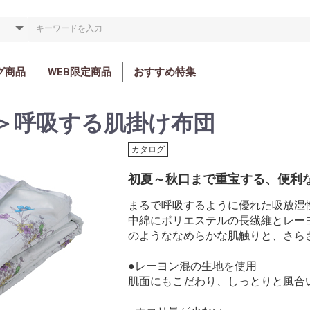
グ商品
WEB限定商品
おすすめ特集
＞呼吸する肌掛け布団
カタログ
初夏～秋口まで重宝する、便利
まるで呼吸するように優れた吸放湿
中綿にポリエステルの長繊維とレー
のようななめらかな肌触りと、さら
●レーヨン混の生地を使用
肌面にもこだわり、しっとりと風合