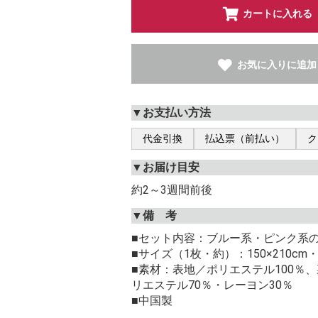
カートに入れる
お気に入りに追加
▼お支払い方法
代金引換
払込票（前払い）
ク
▼お届け目安
約2～3週間前後
▼備 考
■セット内容：ブルー系・ピンク系の
■サイズ（1枚・約）：150×210cm・
■素材：表地／ポリエステル100％
リエステル70％・レーヨン30％
■中国製