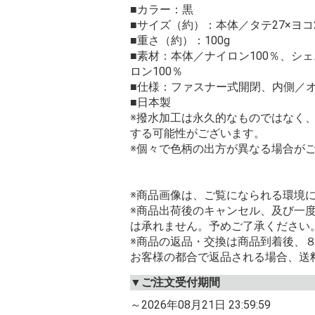
■カラー：黒
■サイズ（約）：本体／タテ27×ヨコ2
■重さ（約）：100g
■素材：本体／ナイロン100％、シ
ロン100％
■仕様：ファスナー式開閉、内側／オ
■日本製
※撥水加工は永久的なものではなく
する可能性がございます。
※個々で色柄の出方が異なる場合が
※商品画像は、ご覧になられる環境
※商品出荷後のキャンセル、及び一
は承れません。予めご了承ください
※商品の返品・交換は商品到着後、
お客様の都合で返品される場合、送
▼ご注文受付期間
～2026年08月21日 23:59:59