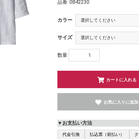
品番:
0B42230
カラー
サイズ
数量
カートに入れる
お気に入りに追加
▼お支払い方法
代金引換
払込票（前払い）
ク