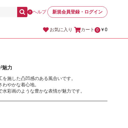
ヘルプ
新規会員登録・ログイン
？
カート
￥0
お気に入り
0
が魅力
工を施した凸凹感のある風合いです。
さわやかな着心地。
で水彩画のような豊かな表情が魅力です。