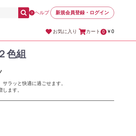
ヘルプ
新規会員登録・ログイン
？
カート
￥0
お気に入り
0
２色組
ツ
、サラッと快適に過ごせます。
増します。