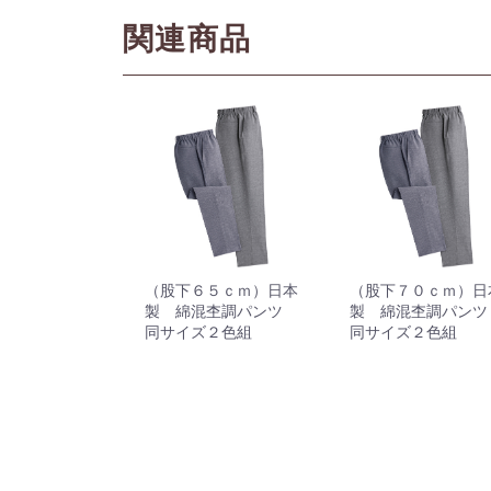
関連商品
（股下６５ｃｍ）日本
（股下７０ｃｍ）日
製 綿混杢調パンツ
製 綿混杢調パン
同サイズ２色組
同サイズ２色組