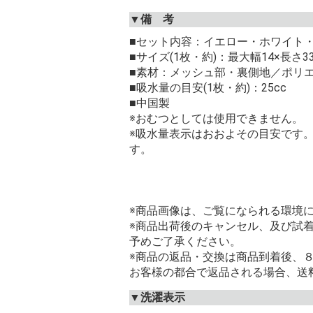
▼備 考
■セット内容：イエロー・ホワイト・
■サイズ(1枚・約)：最大幅14×長さ33
■素材：メッシュ部・裏側地／ポリエス
■吸水量の目安(1枚・約)：25cc
■中国製
※おむつとしては使用できません。
※吸水量表示はおおよその目安です
す。
※商品画像は、ご覧になられる環境
※商品出荷後のキャンセル、及び試
予めご了承ください。
※商品の返品・交換は商品到着後、
お客様の都合で返品される場合、送
▼洗濯表示