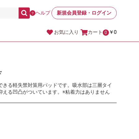
ヘルプ
新規会員登録・ログイン
？
カート
￥0
お気に入り
0
ド
できる軽失禁対策用パッドです。吸水部は三層タイ
抑える凹凸がついています。※粘着力はありません