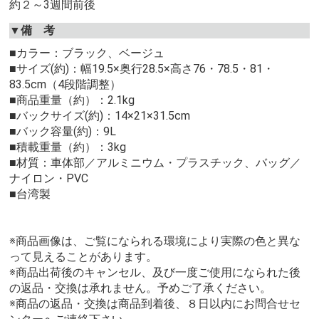
約２～3週間前後
▼備 考
■カラー：ブラック、ベージュ
■サイズ(約)：幅19.5×奥行28.5×高さ76・78.5・81・
83.5cm（4段階調整）
■商品重量（約）：2.1kg
■バックサイズ(約)：14×21×31.5cm
■バック容量(約)：9L
■積載重量（約）：3kg
■材質：車体部／アルミニウム・プラスチック、バッグ／
ナイロン・PVC
■台湾製
※商品画像は、ご覧になられる環境により実際の色と異な
って見えることがあります。
※商品出荷後のキャンセル、及び一度ご使用になられた後
の返品・交換は承れません。予めご了承ください。
※商品の返品・交換は商品到着後、８日以内にお問合せセ