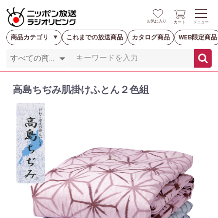
お気に入り
カート
メニュー
商品カテゴリ
これまでの放送商品
カタログ商品
WEB限定商品
高島ちぢみ肌掛けふとん２色組