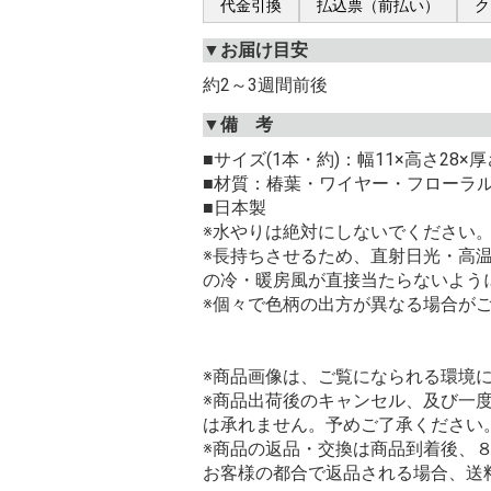
代金引換
払込票（前払い）
ク
▼お届け目安
約2～3週間前後
▼備 考
■サイズ(1本・約)：幅11×高さ28×厚さ
■材質：椿葉・ワイヤー・フローラ
■日本製
※水やりは絶対にしないでください
※長持ちさせるため、直射日光・高
の冷・暖房風が直接当たらないよう
※個々で色柄の出方が異なる場合が
※商品画像は、ご覧になられる環境
※商品出荷後のキャンセル、及び一
は承れません。予めご了承ください
※商品の返品・交換は商品到着後、
お客様の都合で返品される場合、送