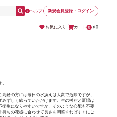
ヘルプ
新規会員登録・ログイン
？
カート
￥0
お気に入り
0
す。
ご高齢の方には毎日の水換えは大変で危険ですが、
ずみずしく飾っていただけます。生の榊だと夏場は
不衛生になりやすいですが、そのような心配も不要
手持ちの花器に合わせて長さを調整すればすぐにご