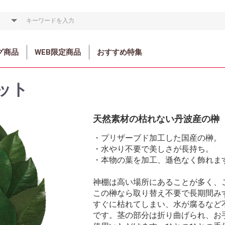
グ商品
WEB限定商品
おすすめ特集
ット
天然素材の枯れない丹波産の榊
・プリザーブド加工した国産の榊。
・水やり不要で美しさが長持ち。
・本物の葉を加工、遜色なく飾れま
神棚は高い場所にあることが多く、
この榊なら取り替え不要で長期間み
すぐに枯れてしまい、水が腐るなど
です。茎の部分は折り曲げられ、お