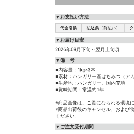
▼お支払い方法
代金引換
払込票（前払い）
ク
▼お届け目安
2026年08月下旬～翌月上旬頃
▼備 考
■内容量：1kg×3本
■素材：ハンガリー産はちみつ（ア
■生産地：ハンガリー、国内充填
■賞味期間：常温約1年
※商品画像は、ご覧になられる環境
※商品出荷後のキャンセル、および
ください。
▼ご注文受付期間