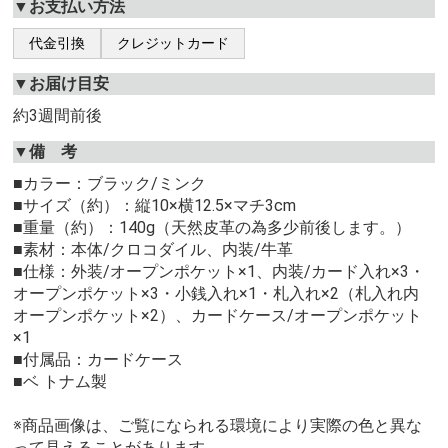
▼お支払い方法
代金引換
クレジットカード
▼お届け目安
約3週間前後
▼備 考
■カラー：ブラック/ミンク
■サイズ（約）：縦10×横12.5×マチ3cm
■重量（約）：140g（天然皮革の為多少前後します。）
■素材：本体/クロコダイル、内装/牛革
■仕様：外装/オープンポケット×1、内装/カード入れ×3・
オープンポケット×3・小銭入れ×1・札入れ×2（札入れ内
オープンポケット×2）、カードケース/オープンポケット
×1
■付属品：カードケース
■ベ トナム製
※商品画像は、ご覧になられる環境により実際の色と異な
って見えることがあります。