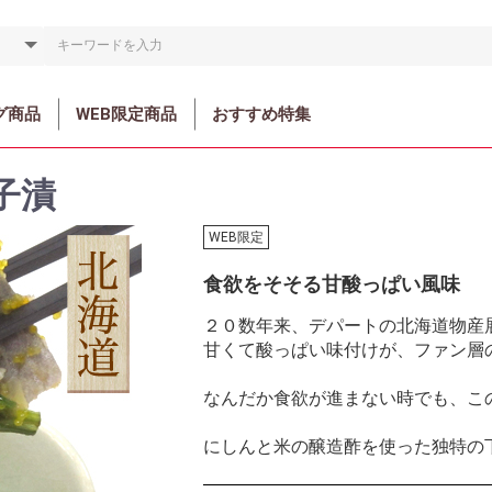
グ商品
WEB限定商品
おすすめ特集
子漬
WEB限定
食欲をそそる甘酸っぱい風味
２０数年来、デパートの北海道物産
甘くて酸っぱい味付けが、ファン層
なんだか食欲が進まない時でも、こ
にしんと米の醸造酢を使った独特の