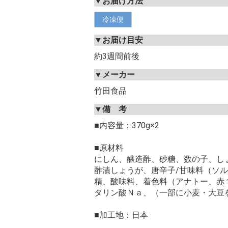
▼お届け方法
冷凍便
▼お届け目安
約3週間前後
▼メーカー
竹田食品
▼備 考
■内容量：370g×2
■原材料
にしん、醸造酢、砂糖、数の子、し
酢漬しょうが、唐辛子/甘味料（ソ
精、酸味料、着色料（アナトー、赤
タリン酸Ｎａ、（一部に小麦・大豆
■加工地：日本