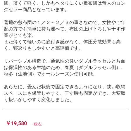
団。薄くて軽く、しかもヘタりにくい敷布団は帝人のロン
グセラー商品となっています。
普通の敷布団の１／２～２／３の重さなので、女性やご年
配の方でも簡単に持ち運べて、布団の上げ下ろしや干す作
業がとても楽。
また薄くて軽いのに底付き感がなく、体圧分散効果も高
く、寝返りもしやすいと高評価です。
リバーシブル構造で、通気性の良いダブルラッセルと片面
は保温性のある生地のため、春夏（ダブルラッセル側）、
秋冬（生地側）でオールシーズン使用可能。
あらたに、畳んだ状態で固定できるようになり、狭い収納
スペースにも保管しやすく、干す時も固定ができ、大変取
り扱いがしやすく変化しました。
￥19,580
（税込）