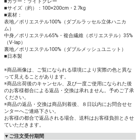
■カラー：ライトグレー
■サイズ（約）：100×200cm・2.7kg
■素材：
表地／ポリエステル100%（ダブルラッセル立体ハニカ
ム）
中身／ポリエステル65%・複合繊維（ポリエステル）35%
（V-lap）
裏地／ポリエステル100%（ダブルメッシュユニット）
■日本製
※商品画像は、ご覧になられる環境により実際の色と異な
って見えることがあります。
※商品出荷後のキャンセル、及び一度ご使用になられた後
のお客様都合による返品・交換は承れません。予めご了承
ください。
※商品の返品・交換は商品到着後、８日以内にお問合せセ
ンターへご連絡下さい。
お客様の都合で返品される場合、送料はお客様負担とさせ
ていただきます。
▼ご注文受付期間