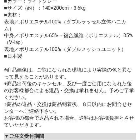
■カラー：ライトグレー
■サイズ（約）：140×200cm・3.6kg
■素材：
表地／ポリエステル100%（ダブルラッセル立体ハニカ
ム）
中身／ポリエステル65%・複合繊維（ポリエステル）35%
（V-lap）
裏地／ポリエステル100%（ダブルメッシュユニット）
■日本製
※商品画像は、ご覧になられる環境により実際の色と異な
って見えることがあります。
※商品出荷後のキャンセル、及び一度ご使用になられた後
のお客様都合による返品・交換は承れません。予めご了承
ください。
※商品の返品・交換は商品到着後、８日以内にお問合せセ
ンターへご連絡下さい。
お客様の都合で返品される場合、送料はお客様負担とさせ
ていただきます。
▼ご注文受付期間