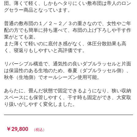
団。薄くて軽く、しかもヘタりにくい敷布団は帝人のロン
グセラー商品となっています。
普通の敷布団の１／２～２／３の重さなので、女性やご年
配の方でも簡単に持ち運べて、布団の上げ下ろしや干す作
業がとても楽。
また薄くて軽いのに底付き感がなく、体圧分散効果も高
く、寝返りもしやすいと高評価です。
リバーシブル構造で、通気性の良いダブルラッセルと片面
は保温性のある生地のため、春夏（ダブルラッセル側）、
秋冬（生地側）でオールシーズン使用可能。
あらたに、畳んだ状態で固定できるようになり、狭い収納
スペースにも保管しやすく、干す時も固定ができ、大変取
り扱いがしやすく変化しました。
￥29,800
（税込）