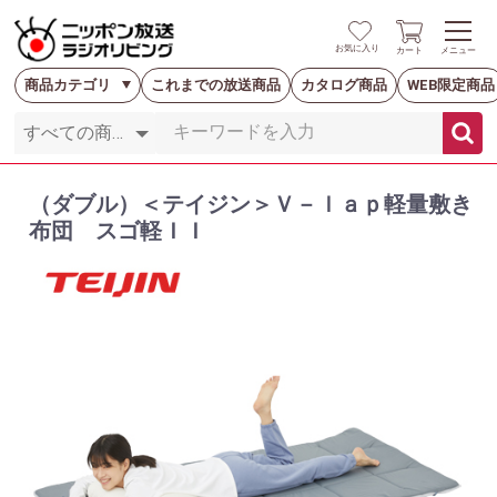
お気に入り
カート
メニュー
商品カテゴリ
これまでの放送商品
カタログ商品
WEB限定商品
（ダブル）＜テイジン＞Ｖ－ｌａｐ軽量敷き
布団 スゴ軽ＩＩ