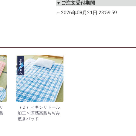
▼ご注文受付期間
～2026年08月21日 23:59:59
リ
（Ｄ）＜キシリトール
島
加工＞涼感高島ちぢみ
敷きパッド