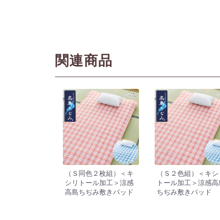
関連商品
（Ｓ同色２枚組）＜キ
（Ｓ２色組）＜キシ
シリトール加工＞涼感
トール加工＞涼感高
高島ちぢみ敷きパッド
ちぢみ敷きパッド