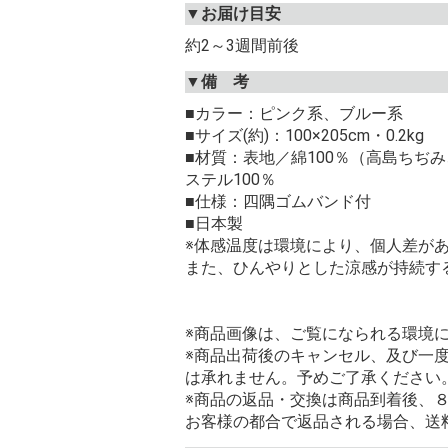
▼お届け目安
約2～3週間前後
▼備 考
■カラー：ピンク系、ブルー系
■サイズ(約)：100×205cm・0.2kg
■材質：表地／綿100％（高島ちぢ
ステル100％
■仕様：四隅ゴムバンド付
■日本製
※体感温度は環境により、個人差が
また、ひんやりとした涼感が持続す
※商品画像は、ご覧になられる環境
※商品出荷後のキャンセル、及び一
は承れません。予めご了承ください
※商品の返品・交換は商品到着後、
お客様の都合で返品される場合、送