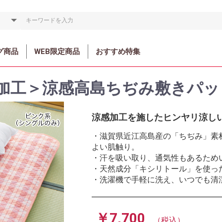
グ商品
WEB限定商品
おすすめ特集
加工＞涼感高島ちぢみ敷きパッ
涼感加工を施したヒンヤリ涼し
・滋賀県近江高島産の「ちぢみ」素
よい肌触り。
・汗を吸い取り、通気性もあるため
・天然成分「キシリトール」を使っ
・洗濯機で手軽に洗え、いつでも清
￥7,700
（税込）