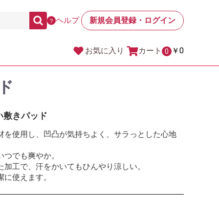
ヘルプ
新規会員登録・ログイン
？
カート
￥0
お気に入り
0
ド
い敷きパッド
材を使用し、凹凸が気持ちよく、サラっとした心地
いつでも爽やか。
た加工で、汗をかいてもひんやり涼しい。
潔に使えます。