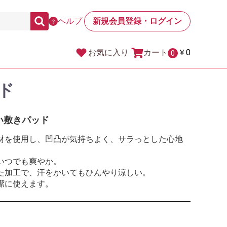
ヘルプ
新規会員登録・ログイン
？
カート
￥0
お気に入り
0
ド
い敷きパッド
材を使用し、凹凸が気持ちよく、サラっとした心地
いつでも爽やか。
た加工で、汗をかいてもひんやり涼しい。
潔に使えます。