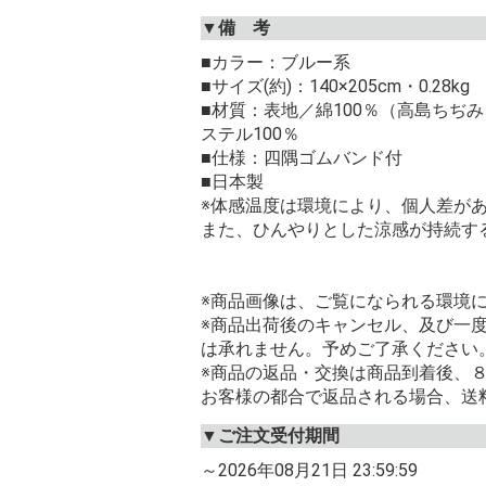
▼備 考
■カラー：ブルー系
■サイズ(約)：140×205cm・0.28kg
■材質：表地／綿100％（高島ちぢ
ステル100％
■仕様：四隅ゴムバンド付
■日本製
※体感温度は環境により、個人差が
また、ひんやりとした涼感が持続す
※商品画像は、ご覧になられる環境
※商品出荷後のキャンセル、及び一
は承れません。予めご了承ください
※商品の返品・交換は商品到着後、
お客様の都合で返品される場合、送
▼ご注文受付期間
～2026年08月21日 23:59:59