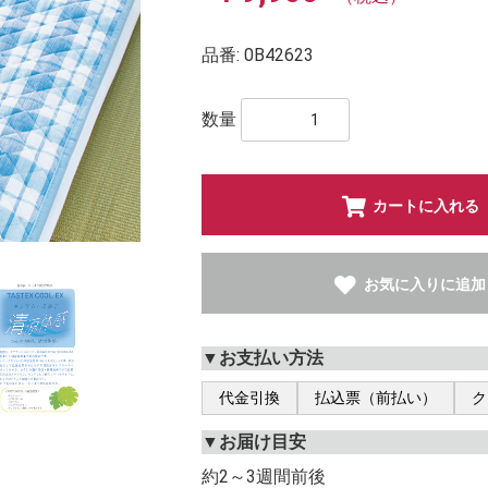
品番:
0B42623
数量
カートに入れる
お気に入りに追加
▼お支払い方法
代金引換
払込票（前払い）
ク
▼お届け目安
約2～3週間前後