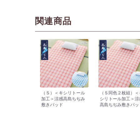
関連商品
（Ｓ）＜キシリトール
（Ｓ同色２枚組）＜
加工＞涼感高島ちぢみ
シリトール加工＞涼
敷きパッド
高島ちぢみ敷きパッ