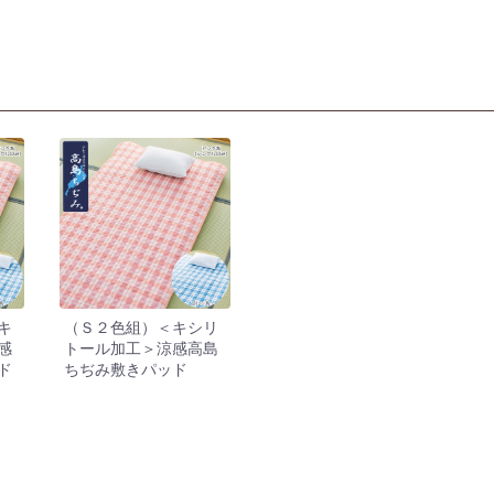
キ
（Ｓ２色組）＜キシリ
感
トール加工＞涼感高島
ド
ちぢみ敷きパッド