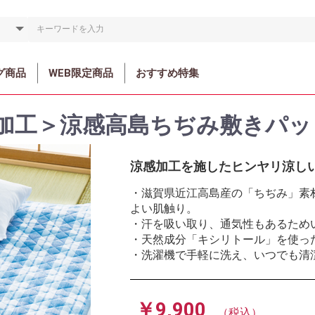
グ商品
WEB限定商品
おすすめ特集
加工＞涼感高島ちぢみ敷きパッ
涼感加工を施したヒンヤリ涼し
・滋賀県近江高島産の「ちぢみ」素
よい肌触り。
・汗を吸い取り、通気性もあるため
・天然成分「キシリトール」を使っ
・洗濯機で手軽に洗え、いつでも清
￥9,900
（税込）