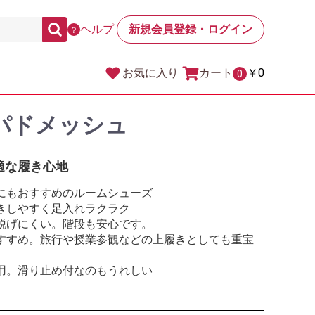
ヘルプ
新規会員登録・ログイン
？
カート
￥0
お気に入り
0
パドメッシュ
適な履き心地
にもおすすめのルームシューズ
きしやすく足入れラクラク
脱げにくい。階段も安心です。
すすめ。旅行や授業参観などの上履きとしても重宝
用。滑り止め付なのもうれしい