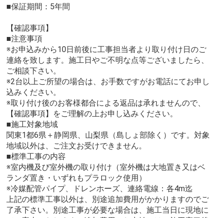
■保証期間：5年間
【確認事項】
■注意事項
※お申込みから10日前後に工事担当者より取り付け日のご
連絡を致します。施工日やご不明な点等ございましたら、
ご相談下さい。
※2台以上ご所望の場合は、お手数ですがお電話にてお申し
込みください。
※取り付け後のお客様都合による返品は承れませんので、
【確認事項】をご理解の上お申し込みください。
■施工対象地域
関東1都6県＋静岡県、山梨県（島しょ部除く）です。対象
地域以外は、ご注文お受けできません。
■標準工事の内容
※室内機及び室外機の取り付け（室外機は大地置き又はベ
ランダ置き・いずれもプラロック使用）
※冷媒配管パイプ、ドレンホーズ、連絡電線：各4m迄
上記の標準工事以外は、別途追加費用がかかりますのでご
了承下さい。別途工事が必要な場合は、施工当日に現地に