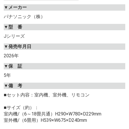
▼メーカー
パナソニック（株）
▼型 番
Jシリーズ
▼発売年月日
2026年
▼保 証
5年
▼備 考
■セット内容：室内機、室外機、リモコン
■サイズ（約）：
室内機/（6～18畳共通）H290×W780×D229mm
室外機/（6畳用）H539×W675×D240mm