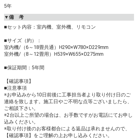
5年
▼備 考
■セット内容：室内機、室外機、リモコン
■サイズ（約）：
室内機/（6～18畳共通）H290×W780×D229mm
室外機/（8～12畳用）H539×W655×D275mm
■保証期間：5年間
【確認事項】
■注意事項
※お申込みから10日前後に工事担当者より取り付け日のご
連絡を致します。施工日やご不明な点等ございましたら、
ご相談下さい。
※2台以上ご所望の場合は、お手数ですがお電話にてお申し
込みください。
※取り付け後のお客様都合による返品は承れませんので、
【確認事項】をご理解の上お申し込みください。