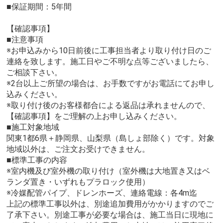
■保証期間：5年間
【確認事項】
■注意事項
※お申込みから10日前後に工事担当者より取り付け日のご
連絡を致します。施工日やご不明な点等ございましたら、
ご相談下さい。
※2台以上ご所望の場合は、お手数ですがお電話にてお申し
込みください。
※取り付け後のお客様都合による返品は承れませんので、
【確認事項】をご理解の上お申し込みください。
■施工対象地域
関東1都6県＋静岡県、山梨県（島しょ部除く）です。対象
地域以外は、ご注文お受けできません。
■標準工事の内容
※室内機及び室外機の取り付け（室外機は大地置き又はベ
ランダ置き・いずれもプラロック使用）
※冷媒配管パイプ、ドレンホーズ、連絡電線：各4m迄
上記の標準工事以外は、別途追加費用がかかりますのでご
了承下さい。別途工事が必要な場合は、施工当日に現地に