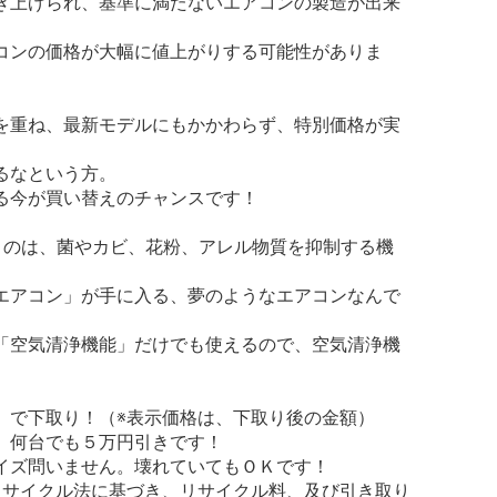
き上げられ、基準に満たないエアコンの製造が出来
コンの価格が大幅に値上がりする可能性がありま
を重ね、最新モデルにもかかわらず、特別価格が実
るなという方。
る今が買い替えのチャンスです！
うのは、菌やカビ、花粉、アレル物質を抑制する機
エアコン」が手に入る、夢のようなエアコンなんで
「空気清浄機能」だけでも使えるので、空気清浄機
」で下取り！（※表示価格は、下取り後の金額）
、何台でも５万円引きです！
イズ問いません。壊れていてもＯＫです！
リサイクル法に基づき、リサイクル料、及び引き取り