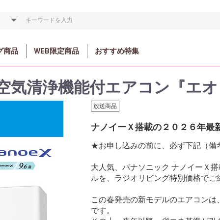
グ商品
WEB限定商品
おすすめ特集
空気清浄機能付エアコン『エオ
放送商品
ナノイーＸ搭載の２０２６年最
★お申し込みの前に、必ず下記（備
大人気、パナソニック ナノイーＸ
ルを、ラジオリビング特別価格でご
この春発売の新モデルのエアコンは
です。