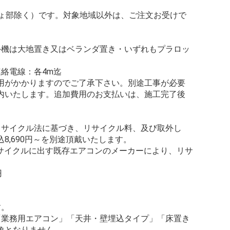
しょ部除く）です。対象地域以外は、ご注文お受けで
外機は大地置き又はベランダ置き・いずれもプラロッ
絡電線：各4m迄
用がかかりますのでご了承下さい。別途工事が必要
内いたします。追加費用のお支払いは、施工完了後
リサイクル法に基づき、リサイクル料、及び取外し
8,690円～を別途頂戴いたします。
リサイクルに出す既存エアコンのメーカーにより、リサ
円
す。
「業務用エアコン」「天井・壁埋込タイプ」「床置き
象となりません。