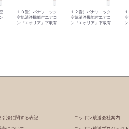
空
１０畳）パナソニック
１２畳）パナソニック
１
ン
空気清浄機能付エアコ
空気清浄機能付エアコ
空
ン『エオリア』下取有
ン『エオリア』下取有
ン
取引法に関する表記
ニッポン放送会社案内
販売について
ニッポン放送プロジェク