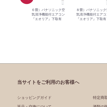
）パナソニック
６畳）パナソニック空
８畳）パナソニック
浄機能付エアコ
気清浄機能付エアコン
気清浄機能付エアコ
オリア』下取無
『エオリア』下取有
『エオリア』下取有
当サイトをご利用のお客様へ
ショッピングガイド
特定商
返品・交換について
酒類の