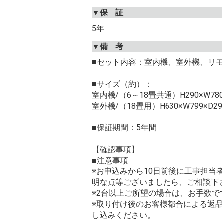
▼保 証
5年
▼備 考
■セット内容：室内機、室外機、リ
■サイズ（約）：
室内機/（6～18畳共通）H290×W780
室外機/（18畳用）H630×W799×D2
■保証期間：5年間
【確認事項】
■注意事項
※お申込みから10日前後に工事担
明な点等ございましたら、ご相談下
※2台以上ご所望の場合は、お手数
※取り付け後のお客様都合による返
し込みください。