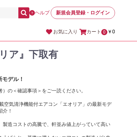
ヘルプ
新規会員登録・ログイン
？
カート
￥0
お気に入り
0
リア』下取有
新モデル！
考）の＜確認事項＞をご一読ください。
搭載空気清浄機能付エアコン「エオリア」の最新モデ
紹介！
、製造コストの高騰で、軒並み値上がっていて高い