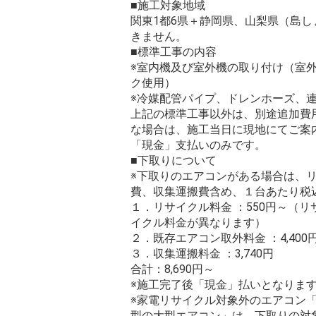
■施工対象地域
関東1都6県＋静岡県、山梨県（島
きません。
■標準工事の内容
※室内機及び室外機の取り付け（室
ク使用）
※冷媒配管パイプ、ドレンホーズ、連
上記の標準工事以外は、別途追加費
な場合は、施工当日に現地にてご案
「現金」支払いのみです。
■下取りについて
※下取りのエアコンがある場合は、
費、収集運搬費含め、１台あたり税込
１．リサイクル料金 ：550円～（
イクル料金が異なります）
２．既存エアコン取外料金 ：4,400
３．収集運搬料金 ：3,740円
合計：8,690円～
※施工完了後「現金」払いとなりま
※家電リサイクル対象外のエアコン
型の大型エアコン」は、下取りの対