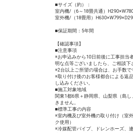
■サイズ（約）：
室内機/（6～18畳共通）H290×W780
室外機/（18畳用）H630×W799×D2
■保証期間：5年間
【確認事項】
■注意事項
※お申込みから10日前後に工事担
明な点等ございましたら、ご相談下
※2台以上ご所望の場合は、お手数
※取り付け後のお客様都合による返
し込みください。
■施工対象地域
関東1都6県＋静岡県、山梨県（島
きません。
■標準工事の内容
※室内機及び室外機の取り付け（室
ク使用）
※冷媒配管パイプ、ドレンホーズ、連