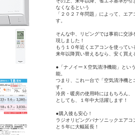
その上、来年以降、省エネ基準が引
なくなるという
「２０２７年問題」によって、エア
す。
そんな中、リビングでは事前に交渉
現しました！
もう１０年近くエアコンを使ってい
来年以降買い替えるなら、安く買え
●「ナノイーＸ空気清浄機能」とい
能。
つまり、これ一台で「空気清浄機と
す。
冷房・暖房の使用時にはもちろん、
としても、１年中大活躍します！
●購入後も安心！
ラジオリビングパナソニックエアコ
と５年に大幅延長！