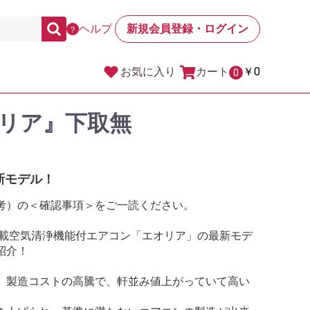
ヘルプ
新規会員登録・ログイン
？
カート
￥0
お気に入り
0
リア』下取無
新モデル！
考）の＜確認事項＞をご一読ください。
搭載空気清浄機能付エアコン「エオリア」の最新モデ
紹介！
、製造コストの高騰で、軒並み値上がっていて高い