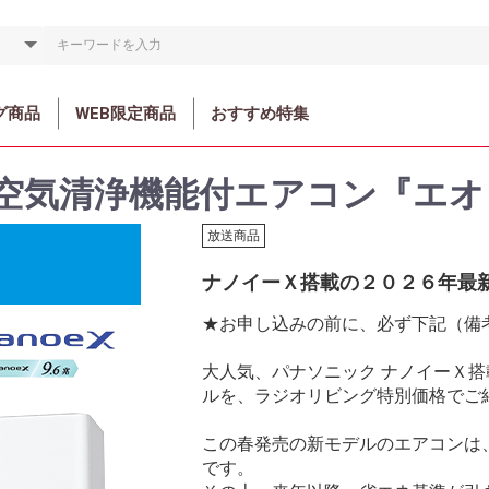
グ商品
WEB限定商品
おすすめ特集
空気清浄機能付エアコン『エオ
放送商品
ナノイーＸ搭載の２０２６年最
★お申し込みの前に、必ず下記（備
大人気、パナソニック ナノイーＸ
ルを、ラジオリビング特別価格でご
この春発売の新モデルのエアコンは
です。