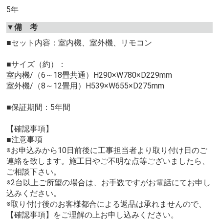
5年
▼備 考
■セット内容：室内機、室外機、リモコン
■サイズ（約）：
室内機/（6～18畳共通）H290×W780×D229mm
室外機/（8～12畳用）H539×W655×D275mm
■保証期間：5年間
【確認事項】
■注意事項
※お申込みから10日前後に工事担当者より取り付け日のご
連絡を致します。施工日やご不明な点等ございましたら、
ご相談下さい。
※2台以上ご所望の場合は、お手数ですがお電話にてお申し
込みください。
※取り付け後のお客様都合による返品は承れませんので、
【確認事項】をご理解の上お申し込みください。