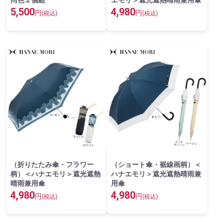
同色２個組
エモリ＞遮光遮熱晴雨兼用傘
5,500
4,980
円
円
(税込)
(税込)
（折りたたみ傘・フラワー
（ショート傘・裾線画柄）＜
柄）＜ハナエモリ＞遮光遮熱
ハナエモリ＞遮光遮熱晴雨兼
晴雨兼用傘
用傘
4,980
4,980
円
円
(税込)
(税込)