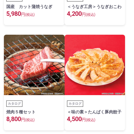
国産 カット蒲焼うなぎ
＜うなぎ工房＞うなぎおこわ
5,980
4,200
円
円
(税込)
(税込)
カタログ
カタログ
焼肉５種セット
＜味の素＞たんぱく豚肉餃子
8,800
4,500
円
円
(税込)
(税込)