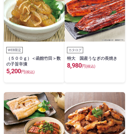
WEB限定
カタログ
（５００ｇ）＜函館竹田＞数
特大 国産うなぎの長焼き
の子旨辛漬
8,980
円
(税込)
5,200
円
(税込)