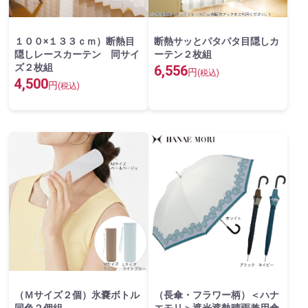
１００×１３３ｃｍ）断熱目
断熱サッとパタパタ目隠しカ
隠しレースカーテン 同サイ
ーテン２枚組
ズ２枚組
6,556
円
(税込)
4,500
円
(税込)
（Ｍサイズ２個）氷嚢ボトル
（長傘・フラワー柄）＜ハナ