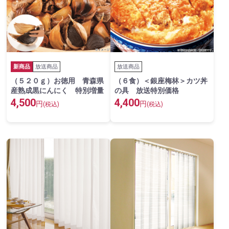
新商品
放送商品
放送商品
（５２０ｇ）お徳用 青森県
（６食）＜銀座梅林＞カツ丼
産熟成黒にんにく 特別増量
の具 放送特別価格
4,500
4,400
円
円
(税込)
(税込)